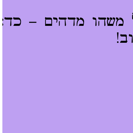
 משהו מדהים – כדא
ב!