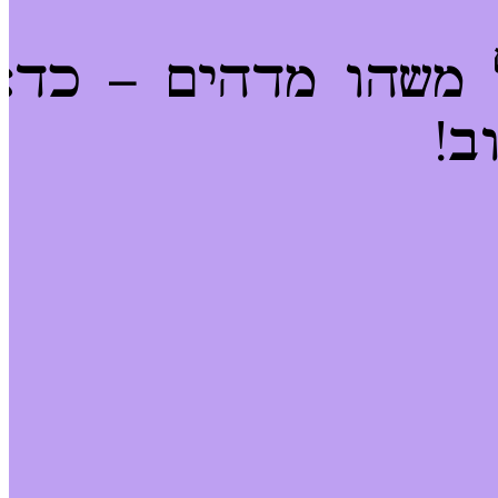
 משהו מדהים – כדא
ב!