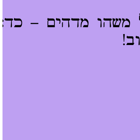
 משהו מדהים – כדא
ב!