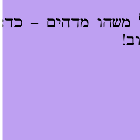
 משהו מדהים – כדא
ב!