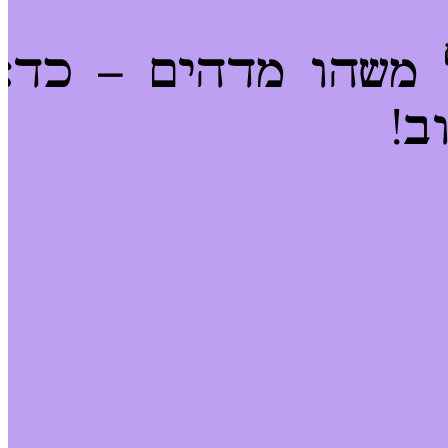
 משהו מדהים – כדא
ב!