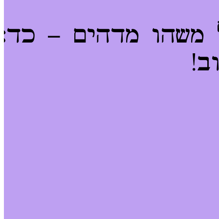
 משהו מדהים – כדא
ב!